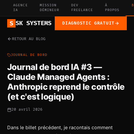
AGENCE
MISSION
DEV
À
B
IA
DÉMINEUR
FREELANCE
PROPOS
SK SYSTEMS
S
DIAGNOSTIC GRATUIT
RETOUR AU BLOG
JOURNAL DE BORD
Journal de bord IA #3 —
Claude Managed Agents :
Anthropic reprend le contrôle
(et c'est logique)
20 avril 2026
Dans le billet précédent, je racontais comment