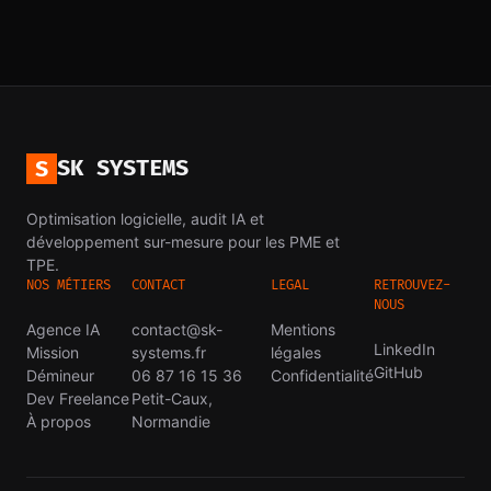
SK SYSTEMS
S
Optimisation logicielle, audit IA et
développement sur-mesure pour les PME et
TPE.
NOS MÉTIERS
CONTACT
LEGAL
RETROUVEZ-
NOUS
Agence IA
contact@sk-
Mentions
LinkedIn
Mission
systems.fr
légales
GitHub
Démineur
06 87 16 15 36
Confidentialité
Dev Freelance
Petit-Caux,
À propos
Normandie